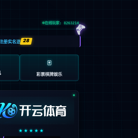
网站首页
EN
必一运动文化
信息公开
招贤纳士