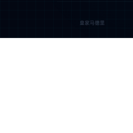
时政
要闻
新闻中心
News